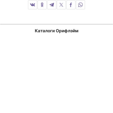
Каталоги Орифлэйм
Россия
Казахстан
Кыргызстан
Узбекистан
Азербайджан
Армения
Информационный ресурс
oriflame-catalogs.ru
, не является