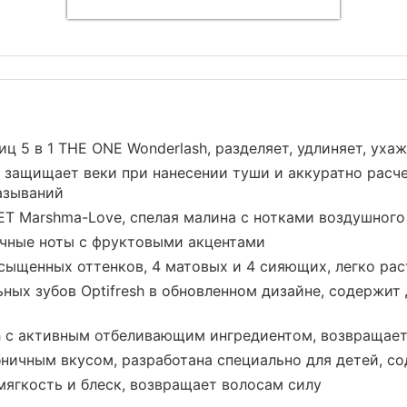
 5 в 1 THE ONE Wonderlash, разделяет, удлиняет, уха
1, защищает веки при нанесении туши и аккуратно расч
азываний
ET Marshma-Love, спелая малина с нотками воздушного
точные ноты с фруктовыми акцентами
насыщенных оттенков, 4 матовых и 4 сияющих, легко р
ьных зубов Optifresh в обновленном дизайне, содержит
h с активным отбеливающим ингредиентом, возвращает
лубничным вкусом, разработана специально для детей, 
мягкость и блеск, возвращает волосам силу