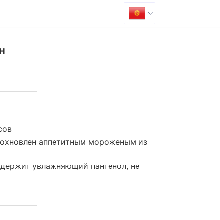
н
сов
вдохновлен аппетитным мороженым из
одержит увлажняющий пантенол, не
т