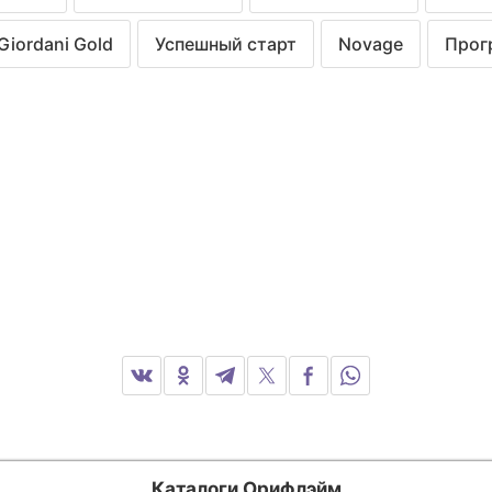
Giordani Gold
Успешный старт
Novage
Прог
Каталоги Орифлэйм